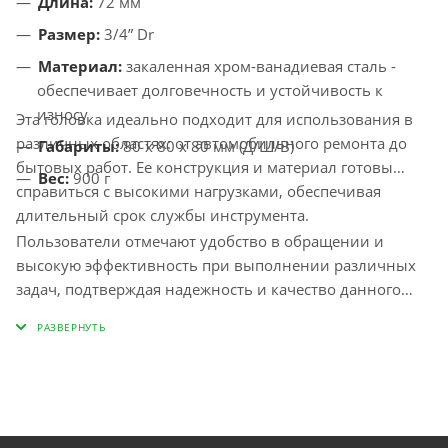
Длина:
72 мм
Размер:
3/4” Dr
Материал:
закаленная хром-ванадиевая сталь -
обеспечивает долговечность и устойчивость к
износу
Эта головка идеально подходит для использования в
различных областях: от автомобильного ремонта до
Габариты:
80 x 80 x 80 мм (Д/Ш/В)
бытовых работ. Ее конструкция и материал готовы
Вес:
900 г
справиться с высокими нагрузками, обеспечивая
длительный срок службы инструмента.
Пользователи отмечают удобство в обращении и
высокую эффективность при выполнении различных
задач, подтверждая надежность и качество данного
инструмента. Головка торцевая JTC станет отличным
дополнением к вашему инструментальному набору,
облегчая выполнение повседневных задач.