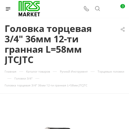
0
Головка торцевая
3/4" 36мм 12-ти
гранная L=58мм
JTCJTC
—
—
—
Главная
Каталог товаров
Ручной Инструмент
Торцевые головки
—
—
Головки 3/4"
Головка торцевая 3/4" 36мм 12-ти гранная L=58мм JTCJTC