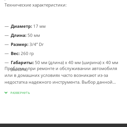
Технические характеристики:
Диаметр:
17 мм
Длина:
50 мм
Размер:
3/4” Dr
Вес:
260 гр
Габариты:
50 мм (длина) x 40 мм (ширина) x 40 мм
Проблемы при ремонте и обслуживании автомобиля
(высота)
или в домашних условиях часто возникают из-за
недостатка надежного инструмента. Выбор данной
головки станет шагом к повышению эффективности
работы благодаря ее эргономичному дизайну и
качественным материалам. Пользователи отмечают
легкость в использовании и универсальность в
различных задачах, что делает ее незаменимым
спутником как для профессионалов, так и для