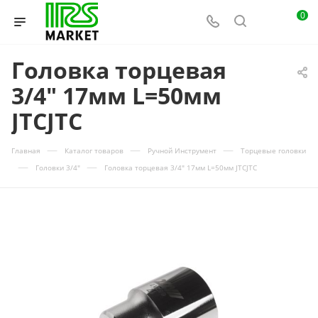
0
Головка торцевая
3/4" 17мм L=50мм
JTCJTC
—
—
—
Главная
Каталог товаров
Ручной Инструмент
Торцевые головки
—
—
Головки 3/4"
Головка торцевая 3/4" 17мм L=50мм JTCJTC