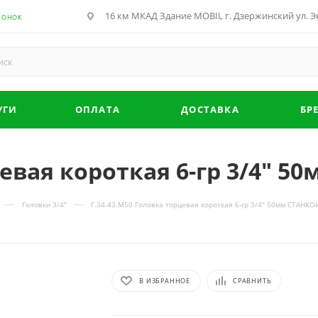
16 км МКАД Здание MOBIL г. Дзержинский ул. Эн
ВОНОК
УГИ
ОПЛАТА
ДОСТАВКА
БР
рцевая короткая 6-гр 3/4"
—
—
Головки 3/4"
Г.34.43.М50 Головка торцевая короткая 6-гр 3/4" 50мм СТАН
В ИЗБРАННОЕ
СРАВНИТЬ