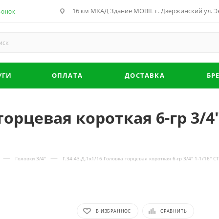
16 км МКАД Здание MOBIL г. Дзержинский ул. Эн
ВОНОК
УГИ
ОПЛАТА
ДОСТАВКА
БР
торцевая короткая 6-гр 3/4" 
—
—
Головки 3/4"
Г.34.43.Д.1х1/16 Головка торцевая короткая 6-гр 3/4" 1-1/16'
В ИЗБРАННОЕ
СРАВНИТЬ