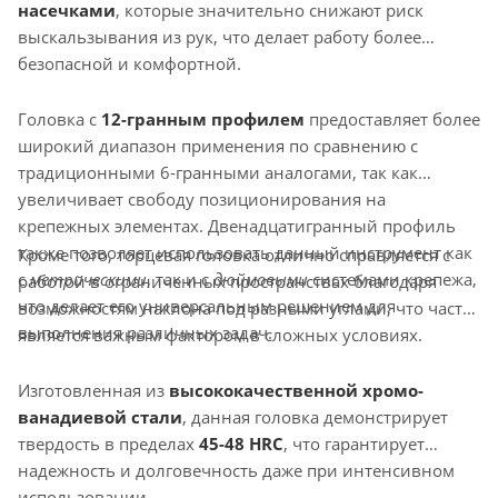
насечками
, которые значительно снижают риск
выскальзывания из рук, что делает работу более
безопасной и комфортной.
Головка с
12-гранным профилем
предоставляет более
широкий диапазон применения по сравнению с
традиционными 6-гранными аналогами, так как
увеличивает свободу позиционирования на
крепежных элементах. Двенадцатигранный профиль
также позволяет использовать данный инструмент как
Кроме того, торцевая головка отлично справляется с
с
метрическими
, так и с
дюймовыми
системами крепежа,
работой в ограниченных пространствах благодаря
что делает его универсальным решением для
возможностям наклона под разными углами, что часто
выполнения различных задач.
является важным фактором в сложных условиях.
Изготовленная из
высококачественной хромо-
ванадиевой стали
, данная головка демонстрирует
твердость в пределах
45-48 HRC
, что гарантирует
надежность и долговечность даже при интенсивном
использовании.