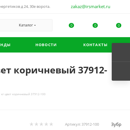
zakaz@irsmarket.ru
ергетиков д 24, 30е ворота.
Каталог
0
0
0
ЕНДЫ
НОВОСТИ
КОНТАКТЫ
вет коричневый 37912-
 кг цвет коричневый 37912-100
Зубр
Артикул:
37912-100