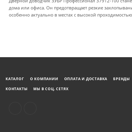
Дверной доводчик ЗУБР Профессионал 37912-100 стан
дома или офиса. Он предотвращает резкие захлопывани
особенно актуально в местах с высокой проходимостью
КАТАЛОГ
О КОМПАНИИ
ОПЛАТА И ДОСТАВКА
БРЕНДЫ
КОНТАКТЫ
МЫ В СОЦ. СЕТЯХ