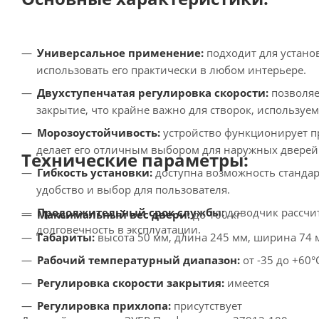
Универсальное применение:
подходит для установ
использовать его практически в любом интерьере.
Двухступенчатая регулировка скорости:
позволяе
закрытие, что крайне важно для створок, использу
Морозоустойчивость:
устройство функционирует пр
делает его отличным выбором для наружных дверей 
Технические параметры:
Гибкость установки:
доступна возможность стандар
удобство и выбор для пользователя.
Продолжительный срок службы:
доводчик рассчит
Максимальный вес двери:
до 100 кг
долговечность в эксплуатации.
Габариты:
высота 50 мм, длина 245 мм, ширина 74 
Рабочий температурный диапазон:
от -35 до +60°
Регулировка скорости закрытия:
имеется
Регулировка прихлопа:
присутствует