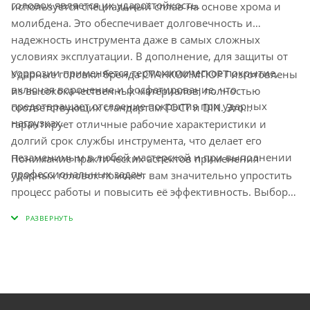
головок является их ударостойкость.
используется специальный сплав на основе хрома и
молибдена. Это обеспечивает долговечность и
надежность инструмента даже в самых сложных
условиях эксплуатации. В дополнение, для защиты от
коррозии применяется термохимическое покрытие,
Ударные головки бренда СТАНКОИМПОРТ изготовлены
включая воронение и фосфатирование, что
из высококачественных материалов, полностью
предотвращает отслоение покрытия при ударных
соответствующих стандартам ГОСТ и DIN. Это
нагрузках.
гарантирует отличные рабочие характеристики и
долгий срок службы инструмента, что делает его
незаменимым в любой мастерской и при выполнении
Понимание практических аспектов применения
профессиональных задач.
ударных головок поможет вам значительно упростить
процесс работы и повысить её эффективность. Выбор
данной модели обеспечит высокую
производительность и профессиональные результаты
в вашей деятельности.