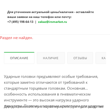
Для уточнения актуальной цены/наличия - оставляйте
ваши заявки на наш телефон или почту:
+7 (495) 198-64-13 |
zakaz@irsmarket.ru
Раздел не найден.
ОПИСАНИЕ
НАЛИЧИЕ
ОТЗЫВЫ
КАК 
Ударные головки предъявляют особые требования,
которые заметно отличаются от требований к
стандартным торцевым головкам. Основная
особенность использования в пневматическом
инструменте — это высокая нагрузка ударного
характера. Поэтому ключевым критерием для ударных
Для достижения этих характеристик при производстве