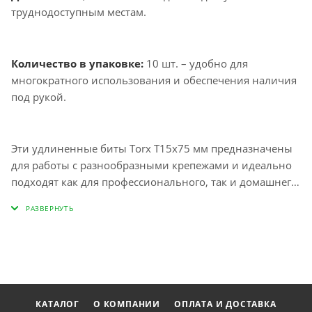
труднодоступным местам.
Количество в упаковке:
10 шт. – удобно для
многократного использования и обеспечения наличия
под рукой.
Эти удлиненные биты Torx T15х75 мм предназначены
для работы с разнообразными крепежами и идеально
подходят как для профессионального, так и домашнего
использования. Их конструкция позволяет без труда
справляться с задачами, где требуется точность и
надежность, что делает вашу работу более
эффективной. Благодаря качественным материалам и
продуманному дизайну, вы можете быть уверены в
долговечности и надежности каждой биты.
КАТАЛОГ
О КОМПАНИИ
ОПЛАТА И ДОСТАВКА