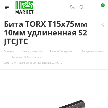
0
Бита TORX Т15х75мм
10мм удлиненная S2
JTCJTC
—
—
—
Главная
Каталог товаров
Ручной Инструмент
Торцевые головки
—
—
Головки TORX и наборы
Бита TORX Т15х75мм 10мм удлиненная S2 JTCJTC