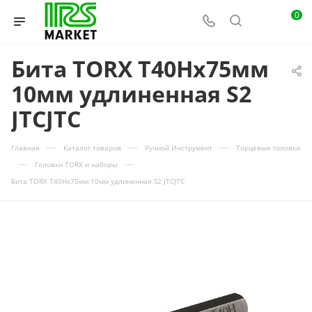
0
Бита TORX Т40Hх75мм
10мм удлиненная S2
JTCJTC
—
—
—
Главная
Каталог товаров
Ручной Инструмент
Торцевые головки
—
—
Головки TORX и наборы
Бита TORX Т40Hх75мм 10мм удлиненная S2 JTCJTC