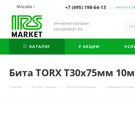
Москва
+7 (495) 198-64-13
ЗАКАЗАТЬ З
Интернет-магазин
ИРСМАРКЕТ.РУ
КАТАЛОГ
АКЦИИ
УСЛ
Бита TORX Т30х75мм 10м
—
—
—
Главная
Каталог товаров
Ручной Инструмент
Торцевые головки