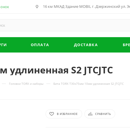
16 км МКАД Здание MOBIL г. Дзержинский ул. Эн
ВОНОК
УГИ
ОПЛАТА
ДОСТАВКА
БР
м удлиненная S2 JTCJTC
—
—
Головки TORX и наборы
Бита TORX Т30х75мм 10мм удлиненная S2 JTCJTC
В ИЗБРАННОЕ
СРАВНИТЬ