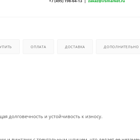
+7 (495) 198-64-13 |
zakaz@irsmarket.ru
КУПИТЬ
ОПЛАТА
ДОСТАВКА
ДОПОЛНИТЕЛЬНО
ая долговечность и устойчивость к износу.
ами и винтами с треугольным шлицем, что делает ее незам