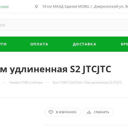
16 км МКАД Здание MOBIL г. Дзержинский ул. Эн
ВОНОК
УГИ
ОПЛАТА
ДОСТАВКА
БР
м удлиненная S2 JTCJTC
—
—
Головки TORX и наборы
Бита TORX Т25х75мм 10мм удлиненная S2 JTCJTC
В ИЗБРАННОЕ
СРАВНИТЬ