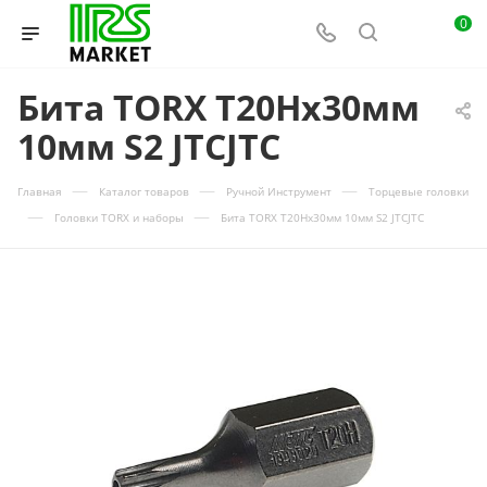
0
Бита TORX Т20Hх30мм
10мм S2 JTCJTC
—
—
—
Главная
Каталог товаров
Ручной Инструмент
Торцевые головки
—
—
Головки TORX и наборы
Бита TORX Т20Hх30мм 10мм S2 JTCJTC