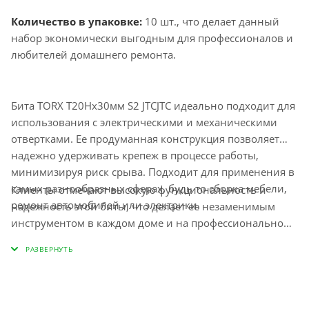
Количество в упаковке:
10 шт., что делает данный
набор экономически выгодным для профессионалов и
любителей домашнего ремонта.
Бита TORX T20Hх30мм S2 JTCJTC идеально подходит для
использования с электрическими и механическими
отвертками. Ее продуманная конструкция позволяет
надежно удерживать крепеж в процессе работы,
минимизируя риск срыва. Подходит для применения в
самых разнообразных сферах, будь то сборка мебели,
Клиенты отмечают высокую функциональность и
ремонт автомобилей или электрики.
надежность этой биты, что делает ее незаменимым
инструментом в каждом доме и на профессиональном
рабочем месте.