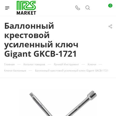
0
Баллонный
крестовой
усиленный ключ
Gigant GKCB-1721
—
—
—
—
Главная
Каталог товаров
Ручной Инструмент
Ключи
—
Ключи балонные
Баллонный крестовой усиленный ключ Gigant GKCB-1721