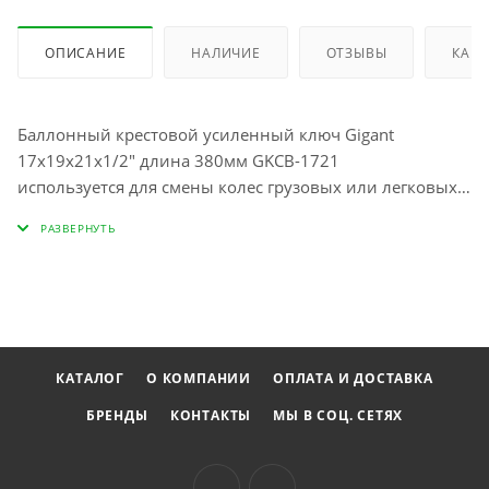
ОПИСАНИЕ
НАЛИЧИЕ
ОТЗЫВЫ
КАК 
Баллонный крестовой усиленный ключ Gigant
17x19x21x1/2" длина 380мм GKCB-1721
используется для смены колес грузовых или легковых
автомобилей. Инструмент выполнен из прочной стали,
прошел процесс термообработки для увеличения срока
службы. Крестовая конструкция усилена, что
обеспечивает надежность применения. Диаметр трубы
15,9 Твердость 96,5 HRC
КАТАЛОГ
О КОМПАНИИ
ОПЛАТА И ДОСТАВКА
БРЕНДЫ
КОНТАКТЫ
МЫ В СОЦ. СЕТЯХ