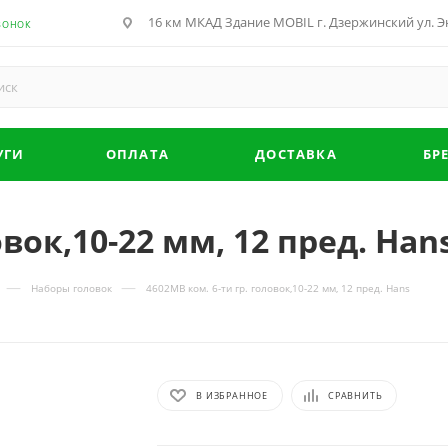
16 км МКАД Здание MOBIL г. Дзержинский ул. Эн
ВОНОК
УГИ
ОПЛАТА
ДОСТАВКА
БР
овок,10-22 мм, 12 пред. Han
—
—
Наборы головок
4602MB ком. 6-ти гр. головок,10-22 мм, 12 пред. Hans
В ИЗБРАННОЕ
СРАВНИТЬ