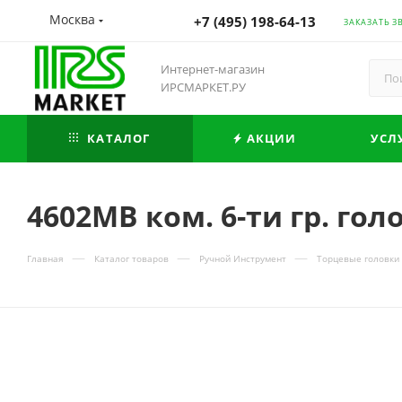
Москва
+7 (495) 198-64-13
ЗАКАЗАТЬ З
Интернет-магазин
ИРСМАРКЕТ.РУ
КАТАЛОГ
АКЦИИ
УСЛ
4602MB ком. 6-ти гр. гол
—
—
—
Главная
Каталог товаров
Ручной Инструмент
Торцевые головки