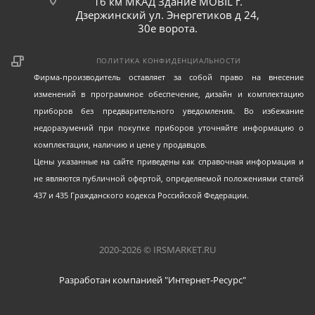
16 км МКАД Здание MOBIL г.
самореза из ГВЛ и способствует надежному
Дзержинский ул. Энергетиков д 24,
30е ворота.
соединению с основанием; -Фосфатированное
покрытие надежно защищает от коррозии; -Диаметр:
ПОЛИТИКА КОНФИДЕНЦИАЛЬНОСТИ
3.9 мм -Длина (L): 45 мм -Диаметр головки (Dk): 6.90-
Фирма-производитель оставляет за собой право на внесение
7.30 мм -Диаметр высокой резьбы (D): 4.05-4.25 мм
изменений в программное обеспечение, дизайн и комплектацию
-Диаметр низкой резьбы (D1): 2.9-3.2 мм -Шаг резьбы
приборов без предварительного уведомления. Во избежание
(Pi): 1.59 мм -Упаковка: 250 шт.
недоразумений при покупке приборов уточняйте информацию о
комплектации, наличию и цене у продавцов.
Цены указанные на сайте приведены как справочная информация и
не являются публичной офертой, определяемой положениями статей
437 и 435 Гражданского кодекса Российской Федерации.
2020-2026 © IRSMARKET.RU
Разработан компанией "Интернет-Ресурс"