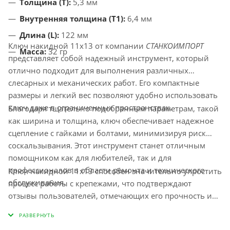
Толщина (T):
5,3 мм
Внутренняя толщина (T1):
6,4 мм
Длина (L):
122 мм
Ключ накидной 11х13 от компании
СТАНКОИМПОРТ
Масса:
32 гр
представляет собой надежный инструмент, который
отлично подходит для выполнения различных
слесарных и механических работ. Его компактные
размеры и легкий вес позволяют удобно использовать
ключ даже в ограниченных пространствах.
Благодаря тщательно подобранным параметрам, такой
как ширина и толщина, ключ обеспечивает надежное
сцепление с гайками и болтами, минимизируя риск
соскальзывания. Этот инструмент станет отличным
помощником как для любителей, так и для
профессионалов в области ремонта и технического
Ключ накидной 11х13 способен значительно упростить
обслуживания.
процесс работы с крепежами, что подтверждают
отзывы пользователей, отмечающих его прочность и
устойчивость к износу. Профессиональные слесаря
особенно ценят данный инструмент за его