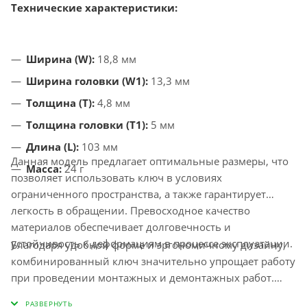
Технические характеристики:
Ширина (W):
18,8 мм
Ширина головки (W1):
13,3 мм
Толщина (T):
4,8 мм
Толщина головки (T1):
5 мм
Длина (L):
103 мм
Данная модель предлагает оптимальные размеры, что
Масса:
24 г
позволяет использовать ключ в условиях
ограниченного пространства, а также гарантирует
легкость в обращении. Превосходное качество
материалов обеспечивает долговечность и
устойчивость к деформациям в процессе эксплуатации.
Благодаря удобной форме и эргономичному дизайну,
комбинированный ключ значительно упрощает работу
при проведении монтажных и демонтажных работ.
Независимо от того, выполняете ли вы