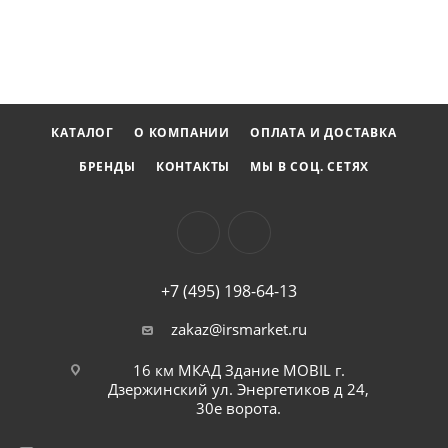
профессиональные задачи или мелкий ремонт в
домашних условиях, этот инструмент станет надежным
помощником, с которым любой проект станет более
эффективным.
КАТАЛОГ
О КОМПАНИИ
ОПЛАТА И ДОСТАВКА
БРЕНДЫ
КОНТАКТЫ
МЫ В СОЦ. СЕТЯХ
+7 (495) 198-64-13
zakaz@irsmarket.ru
16 км МКАД Здание MOBIL г.
Дзержинский ул. Энергетиков д 24,
30е ворота.