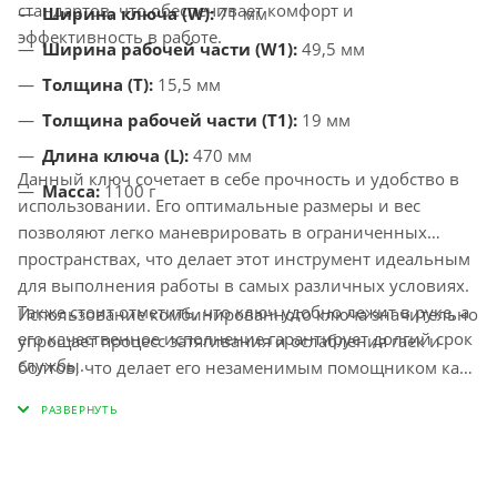
стандартов, что обеспечивает комфорт и
Ширина ключа (W):
71 мм
эффективность в работе.
Ширина рабочей части (W1):
49,5 мм
Толщина (T):
15,5 мм
Толщина рабочей части (T1):
19 мм
Длина ключа (L):
470 мм
Данный ключ сочетает в себе прочность и удобство в
Масса:
1100 г
использовании. Его оптимальные размеры и вес
позволяют легко маневрировать в ограниченных
пространствах, что делает этот инструмент идеальным
для выполнения работы в самых различных условиях.
Также стоит отметить, что ключ удобно лежит в руке, а
Использование комбинированного ключа значительно
его качественное исполнение гарантирует долгий срок
упрощает процесс затягивания и ослабления гаек и
службы.
болтов, что делает его незаменимым помощником как
для профессионалов, так и для домашнего мастера.
Этот инструмент помогает повысить эффективность
выполнения задач и сэкономить время, что является
важным аспектом в повседневной жизни.