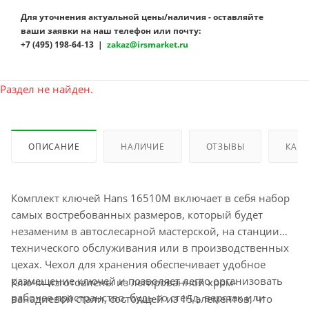
Для уточнения актуальной цены/наличия - оставляйте
ваши заявки на наш телефон или почту:
+7 (495) 198-64-13 |
zakaz@irsmarket.ru
Раздел не найден.
ОПИСАНИЕ
НАЛИЧИЕ
ОТЗЫВЫ
КАК 
Комплект ключей Hans 16510M включает в себя набор
самых востребованных размеров, который будет
незаменим в автослесарной мастерской, на станции
технического обслуживания или в производственных
цехах. Чехол для хранения обеспечивает удобное
размещение ключей и позволяет легко организовать
Ключи изготовлены из легированной хром-
рабочее пространство, будь то стенд, верстак или
ванадиевой стали, состоящей из 15 элементов, что