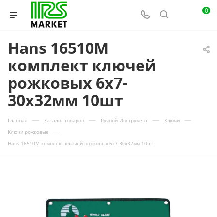
0
Hans 16510M
комплект ключей
рожковых 6х7-
30х32мм 10шт
—
—
—
—
Главная
Каталог товаров
Ручной Инструмент
Ключи
—
Ключи рожковые
Hans 16510M комплект ключей рожковых 6х7-30х32мм 10шт