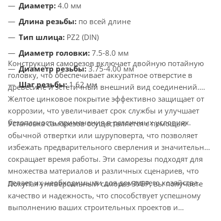
Диаметр:
4.0 мм
Длина резьбы:
по всей длине
Тип шлица:
PZ2 (DIN)
Диаметр головки:
7.5-8.0 мм
Конструкция саморезов включает двойную потайную
Диаметр резьбы:
3.75-4.00 мм
головку, что обеспечивает аккуратное отверстие в
Шаг резьбы:
1.62 мм
древесине и эстетичный внешний вид соединений.
Желтое цинковое покрытие эффективно защищает от
коррозии, что увеличивает срок службы и улучшает
безопасность применения в различных условиях.
Установка саморезов осуществляется с помощью
обычной отвертки или шуруповерта, что позволяет
избежать предварительного сверления и значительно
сокращает время работы. Эти саморезы подходят для
множества материалов и различных сценариев, что
делает их необходимыми для домашнего хозяйства.
Покупая универсальный саморез ЗУБР, вы получаете
качество и надежность, что способствует успешному
выполнению ваших строительных проектов и
упрощает повседневные задачи.