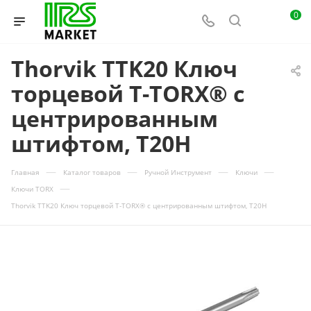
0
Thorvik TTK20 Ключ
торцевой T-TORX® с
центрированным
штифтом, T20H
—
—
—
—
Главная
Каталог товаров
Ручной Инструмент
Ключи
—
Ключи TORX
Thorvik TTK20 Ключ торцевой T-TORX® с центрированным штифтом, T20H