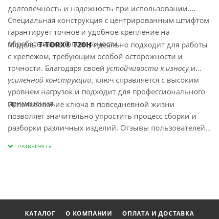
долговечность и надежность при использовании.
Специальная конструкция с центрированным штифтом
гарантирует точное и удобное крепление на
обрабатываемой поверхности.
Модель
T-TORX® T20H
идеально подходит для работы
с крепежом, требующим особой осторожности и
точности. Благодаря своей
устойчивости к износу
и
усиленной конструкции
, ключ справляется с высоким
уровнем нагрузок и подходит для профессионального
применения.
Использование ключа в повседневной жизни
позволяет значительно упростить процесс сборки и
разборки различных изделий. Отзывы пользователей
отмечают его удобство, а также высокий уровень
обработки и механической прочности, что делает
Thorvik TTK20 надежным выбором для каждого мастера.
КАТАЛОГ
О КОМПАНИИ
ОПЛАТА И ДОСТАВКА