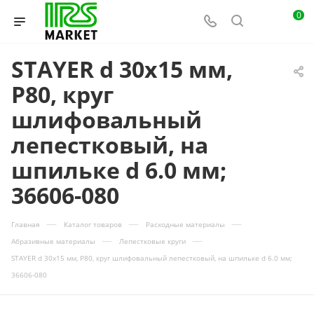
0
STAYER d 30x15 мм,
P80, круг
шлифовальный
лепестковый, на
шпильке d 6.0 мм;
36606-080
—
—
—
Главная
Каталог товаров
Расходные материалы
—
—
Абразивные материалы
Лепестковые круги
STAYER d 30x15 мм, P80, круг шлифовальный лепестковый, на шпильке d 6.0 мм;
36606-080