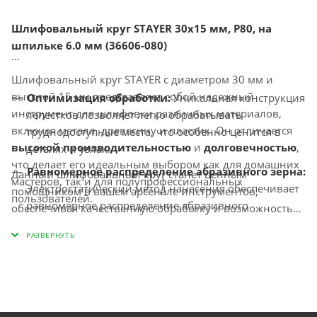
Шлифовальный круг STAYER 30x15 мм, P80, на
шпильке 6.0 мм (36606-080)
Шлифовальный круг STAYER с диаметром 30 мм и
высотой 15 мм представляет собой надежный
Оптимизация обработки:
Уникальная конструкция
инструмент для шлифовки различных материалов,
лепестков позволяет легко обрабатывать
включая металл, древесину и пластик. Он отличается
труднодоступные места, что особенно ценится в
высокой производительностью
и
долговечностью
,
деталях и узлах.
что делает его идеальным выбором как для домашних
Равномерное распределение абразивного зерна:
Данный шлифовальный круг станет ценным
мастеров, так и для полупрофессиональных
Электростатический метод нанесения обеспечивает
помощником в вашем арсенале инструментов,
пользователей.
равномерное распределение абразивного
обеспечивая качественную обработку и возможность
материала по рабочей поверхности, что улучшает
достижения высоких результатов в работе.
качество шлифовки.
Эластичность рабочих лепестков:
Повышенная
эластичность конструкции позволяет шлифовать
поверхности с сложными рельефами, что
значительно расширяет возможности применения.