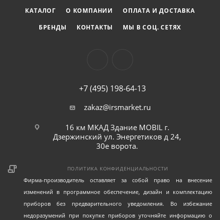
КАТАЛОГ
О КОМПАНИИ
ОПЛАТА И ДОСТАВКА
Универсальность:
Подходит для работы с
разнообразными материалами, включая металл,
БРЕНДЫ
КОНТАКТЫ
МЫ В СОЦ. СЕТЯХ
дерево и пластик.
Технические характеристики:
Рабочий размер: 30x15 мм
+7 (495) 198-64-13
Зернистость: P80
zakaz@irsmarket.ru
Высота рабочего лепестка: 15 мм
Максимальная частота вращения: 25500 об/мин
16 км МКАД Здание MOBIL г.
Дзержинский ул. Энергетиков д 24,
Диаметр шпильки: 6 мм
30е ворота.
Материал: оксид алюминия с хлопчатобумажной
тканевой основой
ПОЛИТИКА КОНФИДЕНЦИАЛЬНОСТИ
Фирма-производитель оставляет за собой право на внесение
изменений в программное обеспечение, дизайн и комплектацию
приборов без предварительного уведомления. Во избежание
недоразумений при покупке приборов уточняйте информацию о