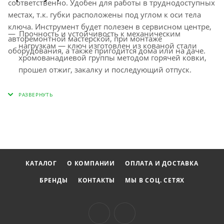
соответственно. Удобен для работы в труднодоступных
местах, т.к. губки расположены под углом к оси тела
ключа. Инструмент будет полезен в сервисном центре,
Прочность и устойчивость к механическим
авторемонтной мастерской, при монтаже
нагрузкам — ключ изготовлен из кованой стали
оборудования, а также пригодится дома или на даче.
хромованадиевой группы методом горячей ковки,
прошел отжиг, закалку и последующий отпуск.
Повышенная износостойкость — твердость рабочих
частей составляет 42-47 HRC, что соответствует
требованиям ГОСТа.
Долговечность — поверхность инструмента имеет
фосфатированное покрытие, а значит, защищена от
коррозии.
КАТАЛОГ
О КОМПАНИИ
ОПЛАТА И ДОСТАВКА
БРЕНДЫ
КОНТАКТЫ
МЫ В СОЦ. СЕТЯХ