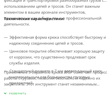
фиксации и транспортировки разнообразных грузов с
использованием цепей и тросов. Он станет важным
элементом в вашем арсенале инструментов,
применяемым как в быту, так и в профессиональной
Технические характеристики:
деятельности.
Эффективная форма крюка способствует быстрому и
надежному соединению цепей и тросов.
Цинковое покрытие обеспечивает хорошую защиту
от коррозии, что существенно продлевает срок
службы изделия.
Стандартный диаметр в 7 мм делает данный крюк
Применение S-образного крюка ЗУБР облегчает процесс
универсальным для большинства грузовых
работы с грузами, позволяя безопасно и надежно их
приложений.
закреплять. Этот инструмент станет незаменимым
помощником в вашем хозяйстве, обеспечивая
Габариты: D - 7 мм, a - 76 мм, B - 22.5 мм, C - 11.0 мм.
эффективность и безопасность в транспортировке.
Упаковка содержит 35 штук, что позволяет иметь
достаточный запас для выполнения различных
задач.