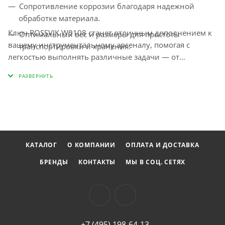
Сопротивление коррозии благодаря надежной
обработке материала.
Ключ ROSSVIK W0108 станет отличным дополнением к
Оптимальный вес и размеры для простоты
вашему инструментальному арсеналу, помогая с
транспортировки и хранения.
легкостью выполнять различные задачи — от
домашнего ремонта до профессионального
обслуживания. Убедитесь в его эффективности и
надежности на практике!
КАТАЛОГ
О КОМПАНИИ
ОПЛАТА И ДОСТАВКА
БРЕНДЫ
КОНТАКТЫ
МЫ В СОЦ. СЕТЯХ
+7 (495) 198-64-13