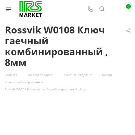
0
Rossvik W0108 Ключ
гаечный
комбинированный ,
8мм
—
—
—
—
Главная
Каталог товаров
Ручной Инструмент
Ключи
—
Ключи комбинированные
Rossvik W0108 Ключ гаечный комбинированный , 8мм