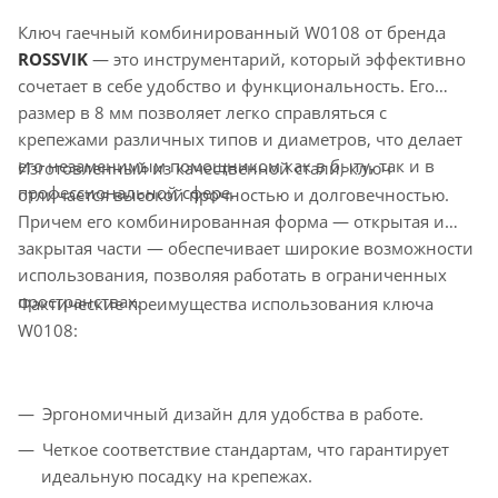
Ключ гаечный комбинированный W0108 от бренда
ROSSVIK
— это инструментарий, который эффективно
сочетает в себе удобство и функциональность. Его
размер в 8 мм позволяет легко справляться с
крепежами различных типов и диаметров, что делает
его незаменимым помощником как в быту, так и в
Изготовленный из качественной стали, ключ
профессиональной сфере.
отличается высокой прочностью и долговечностью.
Причем его комбинированная форма — открытая и
закрытая части — обеспечивает широкие возможности
использования, позволяя работать в ограниченных
пространствах.
Фактические преимущества использования ключа
W0108:
Эргономичный дизайн для удобства в работе.
Четкое соответствие стандартам, что гарантирует
идеальную посадку на крепежах.