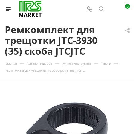
0
Ремкомплект для
трещотки JTC-3930
(35) скоба JTCJTC
—
—
—
—
Главная
Каталог товаров
Ручной Инструмент
Ключи
Ремкомплект для трещотки JTC-3930 (35) скоба JTCJTC