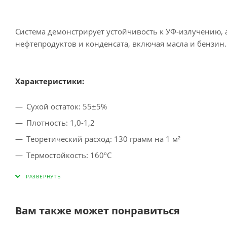
Система демонстрирует устойчивость к УФ-излучению, 
нефтепродуктов и конденсата, включая масла и бензин.
Характеристики:
Сухой остаток: 55±5%
Плотность: 1,0-1,2
Теоретический расход: 130 грамм на 1 м²
Термостойкость: 160ºC
Время высыхания:
- от пыли: 30 минут, 20ºC
- на отлип: 60 минут, 20ºC
- монтажная твердость: 4-5 часов, 20ºC
Вам также может понравиться
- полная полимеризация: до 7 суток, 20ºC