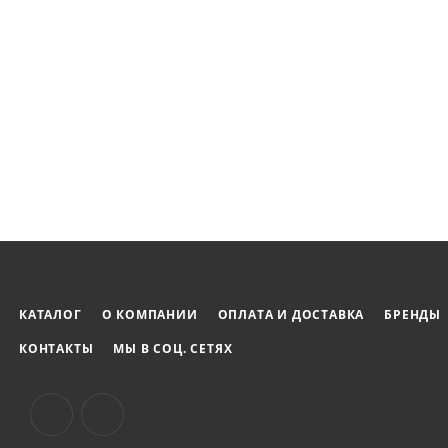
Срок хранения: 24 месяца при температуре от 0ºC до
КАТАЛОГ
О КОМПАНИИ
ОПЛАТА И ДОСТАВКА
БРЕНДЫ
КОНТАКТЫ
МЫ В СОЦ. СЕТЯХ