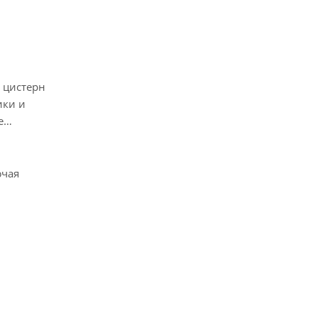
 цистерн
ики и
е
ючая