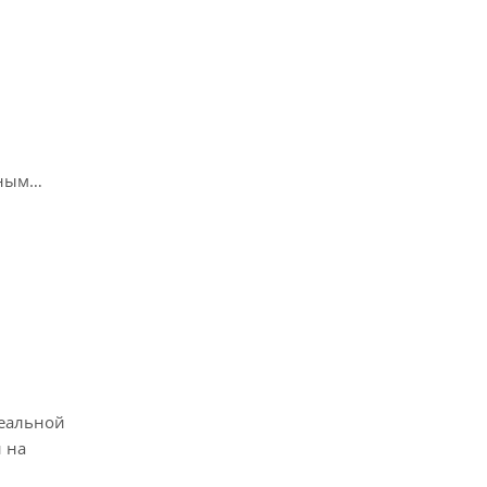
тным
деальной
 на