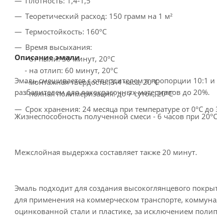
Плотность: 1,4-1,5
Теоретический расход: 150 грамм на 1 м²
Термостойкость: 160ºC
Время высыхания:
Описание эмали
- от пыли: 30 минут, 20ºC
- на отлип: 60 минут, 20ºC
Эмаль смешивается с отвердителем в пропорции 10:1 и
- монтажная твердость: 3-4 часа, 20ºC
разбавителем для лакокрасочных материалов до 20%.
- полная полимеризация: до 7 суток, 20ºC
Срок хранения: 24 месяца при температуре от 0ºC до
Жизнеспособность полученной смеси - 6 часов при 20ºC
Межслойная выдержка составляет также 20 минут.
Эмаль подходит для создания высокоглянцевого покрыт
для применения на коммерческом транспорте, коммунал
оцинкованной стали и пластике, за исключением поли