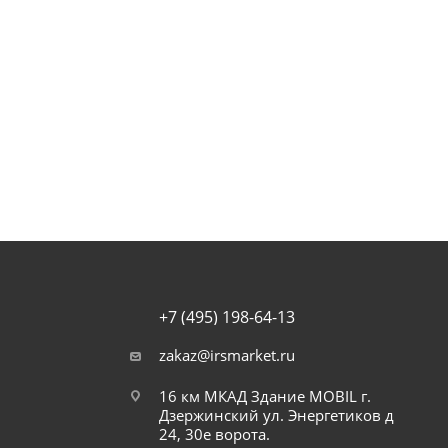
 30ºC в оригинальной упаковке.
+7 (495) 198-64-13
zakaz@irsmarket.ru
16 км МКАД Здание MOBIL г.
Дзержинский ул. Энергетиков д
24, 30е ворота.