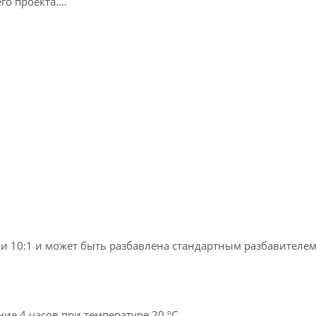
го проекта.
и 10:1 и может быть разбавлена стандартным разбавителе
ие 4 часов при температуре 20 ºС.