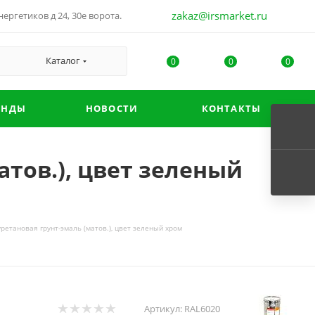
zakaz@irsmarket.ru
ергетиков д 24, 30е ворота.
Каталог
0
0
0
ЕНДЫ
НОВОСТИ
КОНТАКТЫ
атов.), цвет зеленый
ретановая грунт-эмаль (матов.), цвет зеленый хром
Артикул:
RAL6020