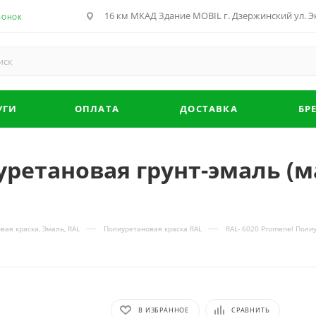
16 км МКАД Здание MOBIL г. Дзержинский ул. Эн
ВОНОК
УГИ
ОПЛАТА
ДОСТАВКА
БР
уретановая грунт-эмаль (м
—
—
вая краска, Эмаль, RAL
Полиуретановая краска RAL
RAL- 6020 Promenel Полиу
В ИЗБРАННОЕ
СРАВНИТЬ