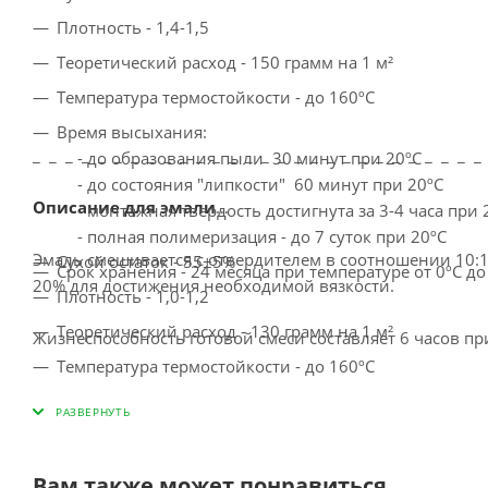
Плотность - 1,4-1,5
Теоретический расход - 150 грамм на 1 м²
Температура термостойкости - до 160ºС
Время высыхания:
_ _ _ _ _ _ _ _ _ _ _ _ _ _ _ _ _ _ _ _ _ _ _ _ _ _ _ _
- до образования пыли 30 минут при 20ºС
- до состояния "липкости" 60 минут при 20ºС
Описание для эмали
- монтажная твердость достигнута за 3-4 часа при 
- полная полимеризация - до 7 суток при 20ºС
Эмаль смешивается с отвердителем в соотношении 10:1
Сухой остаток - 55±5%
Срок хранения - 24 месяца при температуре от 0ºС до
20% для достижения необходимой вязкости.
Плотность - 1,0-1,2
Теоретический расход - 130 грамм на 1 м²
Жизнеспособность готовой смеси составляет 6 часов при
Температура термостойкости - до 160ºС
Межслойная выдержка - 20 минут.
Время высыхания:
- до образования пыли 30 минут при 20ºС
Эмаль предназначена для создания высокоглянцевых а
- до состояния "липкости" 60 минут при 20ºС
подходит для окрашивания коммерческого парковочног
- монтажная твердость достигнута за 4-5 часов при
Вам также может понравиться