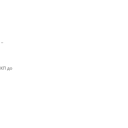
 _
ЛКП до
ки. Она
х