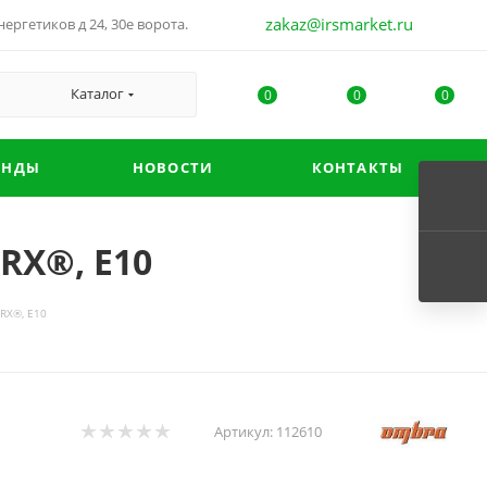
zakaz@irsmarket.ru
ергетиков д 24, 30е ворота.
Каталог
0
0
0
ЕНДЫ
НОВОСТИ
КОНТАКТЫ
RX®, E10
RX®, E10
Артикул:
112610