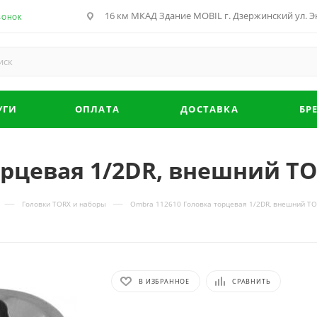
16 км МКАД Здание MOBIL г. Дзержинский ул. Эн
ВОНОК
УГИ
ОПЛАТА
ДОСТАВКА
БР
орцевая 1/2DR, внешний TO
—
—
Головки TORX и наборы
Ombra 112610 Головка торцевая 1/2DR, внешний TO
В ИЗБРАННОЕ
СРАВНИТЬ