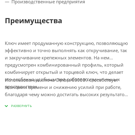
Производственные предприятия
Преимущества
Ключ имеет продуманную конструкцию, позволяющую
эффективно и точно выполнять как откручивание, так
и закручивание крепежных элементов. На нем
предусмотрен комбинированный профиль, который
комбинирует открытый и торцевой ключ, что делает
его особенно удобным при работе в ограниченных
Использование ключа Ombra 030009 способствует
пространствах.
экономии времени и снижению усилий при работе,
благодаря чему можно достигать высоких результатов
с минимальными затратами. Пользователи отмечают
прочность и надежность данного инструмента, что
делает его идеальным выбором для профессионалов и
любителей. Выбирая Ombra 030009, вы получаете
инструмент, который станет надежным помощником в