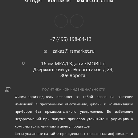
БРЕНДЫ
КОНТАКТЫ
МЫ В СОЦ. СЕТЯХ
Габариты (D): 13 мм
Габариты (B): 22.0 мм
Габариты (a): 30.5 мм
+7 (495) 198-64-13
Упаковка:
В комплекте 6 единиц, что делает его
удобным для использования в различных проектах.
zakaz@irsmarket.ru
16 км МКАД Здание MOBIL г.
Дзержинский ул. Энергетиков д 24,
30е ворота.
ПОЛИТИКА КОНФИДЕНЦИАЛЬНОСТИ
Фирма-производитель оставляет за собой право на внесение
изменений в программное обеспечение, дизайн и комплектацию
приборов без предварительного уведомления. Во избежание
недоразумений при покупке приборов уточняйте информацию о
комплектации, наличию и цене у продавцов.
Цены указанные на сайте приведены как справочная информация и