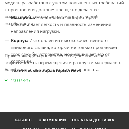
модель разработана с учетом повышенных требований
к прочности и долговечности, что делает ее
подходящей для самых различных условий
Материал:
Нейлоновый шкив, который
эксплуатации.
обеспечивает легкость и плавность изменения
направления нагрузки.
Корпус:
Изготовлен из высококачественного
цинкового сплава, который не только продлевает
срок службы устройства, но и защищает его от
Применяя одинарный блок ЗУБР, вы повышаете
коррозии.
эффективность перемещения и разгрузки материалов.
Устойчивость к нагрузкам и долговечность
Технические характеристики:
конструкции позволяют минимизировать риск
повреждения как оборудования, так и грузов. Продукт
Ширина шкива: 8 мм
заслужил признание среди пользователей за свою
Диаметр шкива: 30 мм
надежность и функциональность, что делает его
Общая длина блока: 80 мм
отличным выбором для профессионалов и любителей.
Рабочая нагрузка: 2.5 кН
КАТАЛОГ
О КОМПАНИИ
ОПЛАТА И ДОСТАВКА
Разрушающая нагрузка: 6 кН