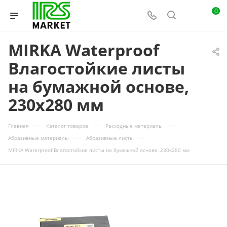
0
MIRKA Waterproof
Влагостойкие листы
на бумажной основе,
230x280 мм
—
—
—
Главная
Каталог товаров
Расходные материалы
—
—
Абразивные материалы
Абразивные листы
MIRKA Waterproof Влагостойкие листы на бумажной основе, 230x280 мм