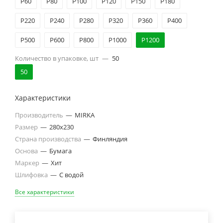
Р60
Р80
Р100
Р120
Р150
Р180
Р220
Р240
Р280
Р320
Р360
Р400
Р500
Р600
Р800
Р1000
Р1200
Количество в упаковке, шт
—
50
50
Характеристики
Производитель
—
MIRKA
Размер
—
280х230
Страна производства
—
Финляндия
Основа
—
Бумага
Маркер
—
Хит
Шлифовка
—
С водой
Все характеристики