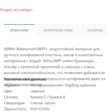
Раздел не найден.
ОПИСАНИЕ
ХАРАКТЕРИСТИКИ
НАЛИЧИЕ
MIRKA Waterproof (WPF) - водостойкий материал для
ручного шлифования пластика, лаков и композитных
материалов с водой. Mirka WPF имеет бумажную
основу с латексной пропиткой и насыпку с очень
высокой износостойкостью, что позволяет добиваться
высококачественного результата шлифования даже на
Технические данные
грубых поверхностях.
Абразив
Оксид алюминия / Карбид кремния
Цвет
черный
Основа
бумага С / бумага В
Связующие
Смола/ смола
Зернистость
P60-P2500