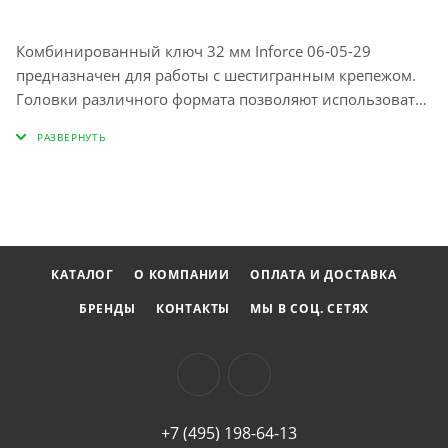
Комбинированный ключ 32 мм Inforce 06-05-29
предназначен для работы с шестигранным крепежом.
Головки различного формата позволяют использовать
ключ в большинстве возможных ситуаций. Длина
ключа позволяет приложить незначительное усилие,
что облегчает работу в целом. Головка наклонена на 15
градусов; Работает со скругленными на 80% болтами;
Минимизированное усилие. Выбрать другой размер.
КАТАЛОГ
О КОМПАНИИ
ОПЛАТА И ДОСТАВКА
БРЕНДЫ
КОНТАКТЫ
МЫ В СОЦ. СЕТЯХ
+7 (495) 198-64-13