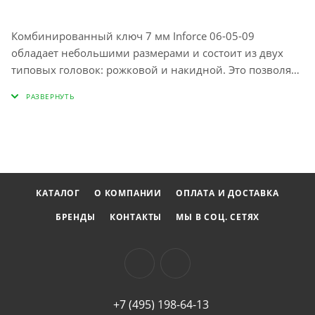
Комбинированный ключ 7 мм Inforce 06-05-09
обладает небольшими размерами и состоит из двух
типовых головок: рожковой и накидной. Это позволяет
использовать инструмент в различных ситуациях, в
том числе и для сложного крепежа или болтов из
мягкого металла. Головка наклонена на 15 градусов;
Работает со скругленными на 80% болтами;
Минимизированное усилие. Выбрать другой размер.
КАТАЛОГ
О КОМПАНИИ
ОПЛАТА И ДОСТАВКА
БРЕНДЫ
КОНТАКТЫ
МЫ В СОЦ. СЕТЯХ
+7 (495) 198-64-13