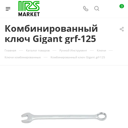
0
Комбинированный
ключ Gigant grf-125
—
—
—
—
Главная
Каталог товаров
Ручной Инструмент
Ключи
—
Ключи комбинированные
Комбинированный ключ Gigant grf-125