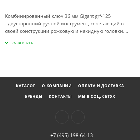
Комбинированный ключ 36 мм Gigant grf-125
- двусторонний ручной инструмент, сочетающий в
своей конструкции рожковую и накидную головки.
Кольцевая имеет двенадцатигранный рабочий
профиль и максимально надежно обхватывает гайку
или болт, препятствуя срыву граней крепежа.
КАТАЛОГ
О КОМПАНИИ
ОПЛАТА И ДОСТАВКА
БРЕНДЫ
КОНТАКТЫ
МЫ В СОЦ. СЕТЯХ
+7 (495) 198-64-13