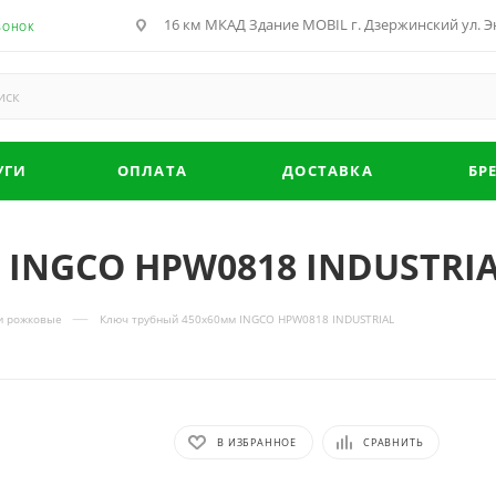
16 км МКАД Здание MOBIL г. Дзержинский ул. Эн
ВОНОК
УГИ
ОПЛАТА
ДОСТАВКА
БР
 INGCO HPW0818 INDUSTRI
—
и рожковые
Ключ трубный 450х60мм INGCO HPW0818 INDUSTRIAL
В ИЗБРАННОЕ
СРАВНИТЬ