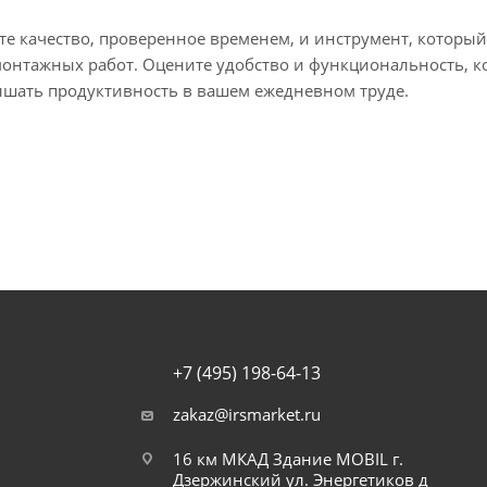
е качество, проверенное временем, и инструмент, который
онтажных работ. Оцените удобство и функциональность, к
ышать продуктивность в вашем ежедневном труде.
+7 (495) 198-64-13
zakaz@irsmarket.ru
16 км МКАД Здание MOBIL г.
Дзержинский ул. Энергетиков д