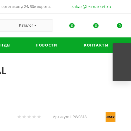
zakaz@irsmarket.ru
ергетиков д 24, 30е ворота.
Каталог
0
0
0
ЕНДЫ
НОВОСТИ
КОНТАКТЫ
AL
Артикул:
HPW0818