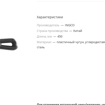
Характеристики
Производитель
—
INGCO
Страна производства
—
Китай
Длина, мм
—
450
Материал
—
пластичный чугун, углеродистая
сталь
Для уточнения актуальной цены/наличия - о