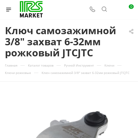
0
Ключ самозажимной
3/8" захват 6-32мм
рожковый JTCJTC
—
—
—
—
Главная
Каталог товаров
Ручной Инструмент
Ключи
—
Ключи рожковые
Ключ самозажимной 3/8" захват 6-32мм рожковый JTCJTC