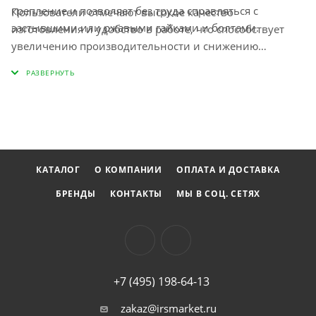
крепление и позволяет без труда справляться с
Пользователи отмечают высокое качество
застывшими или ржавыми гайками и болтами.
изготовления и удобство в работе, что способствует
увеличению производительности и снижению
времени, затрачиваемого на выполнение задач. JTC -
это инструмент, который находит своё применение как
в профессиональной деятельности, так и в быту,
обеспечивая надёжность и эффективность в каждой
ситуации.
КАТАЛОГ
О КОМПАНИИ
ОПЛАТА И ДОСТАВКА
БРЕНДЫ
КОНТАКТЫ
МЫ В СОЦ. СЕТЯХ
+7 (495) 198-64-13
zakaz@irsmarket.ru