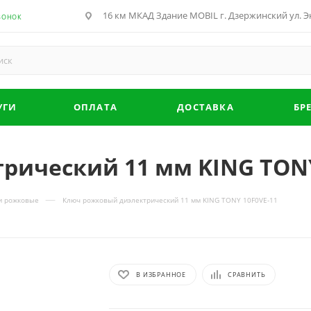
16 км МКАД Здание MOBIL г. Дзержинский ул. Эн
ВОНОК
УГИ
ОПЛАТА
ДОСТАВКА
БР
рический 11 мм KING TONY
—
и рожковые
Ключ рожковый диэлектрический 11 мм KING TONY 10F0VE-11
В ИЗБРАННОЕ
СРАВНИТЬ