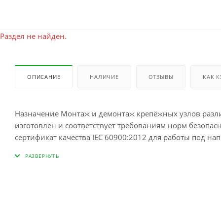
Раздел не найден.
ОПИСАНИЕ
НАЛИЧИЕ
ОТЗЫВЫ
КАК 
Назначение Монтаж и демонтаж крепёжных узлов различ
изготовлен и соответствует требованиям норм безопас
сертификат качества IEC 60900:2012 для работы под на
VDE (Veiband Deutscher Electrotechniker) – всемирно изв
расположенный в Оффенбахе, под контролем которого 
Международной Электротехнической Комиссии (МЭК), о
электрического оборудования и контроль правил его эксплуатации. Технические характеристики
ключа – 124 мм Вес – 0,060 кг Область применения Станции технического обслуживания (СТО), автосервисы, автомастерские,
промышленность, производство, строительство. KING T