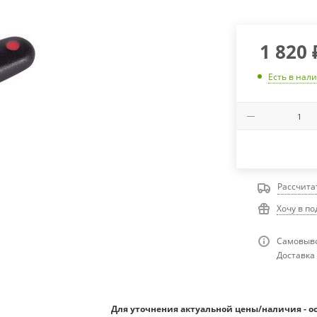
1 820
Есть в нал
Рассчита
Хочу в п
Самовыво
Доставка 
Для уточнения актуальной цены/наличия - о