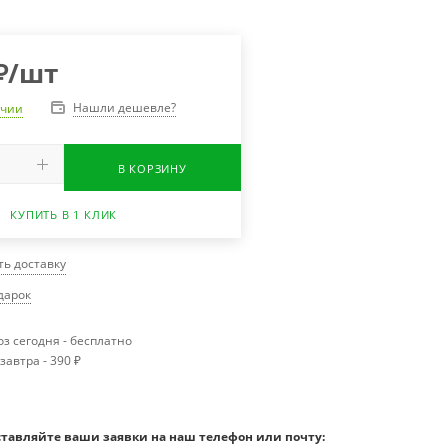
₽
/шт
Нашли дешевле?
ичии
В КОРЗИНУ
КУПИТЬ В 1 КЛИК
ть доставку
одарок
з сегодня - бесплатно
завтра - 390 ₽
ставляйте ваши заявки на наш телефон или почту: