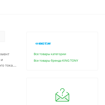
умент
Все товары категории
 и
Все товары бренда KING TONY
о тока. •
й,
ности