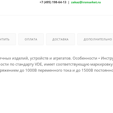
+7 (495) 198-64-13 |
zakaz@irsmarket.ru
КУПИТЬ
ОПЛАТА
ДОСТАВКА
ДОПОЛНИТЕЛЬНО
ных изделий, устройств и агрегатов. Особенности • Инстр
ности по стандарту VDE, имеет соответствующую маркировку
пряжением до 1000В переменного тока и до 1500В постоянног
естный немецкий стандарт и знак отличия. Институт испытани
находятся нормы VDE, европейские нормы (EN) и нормы
дной из своих задач ставит соблюдение критериев безопас
 Размер – 11 мм Длина
ONY – наслаждайся своей работой!