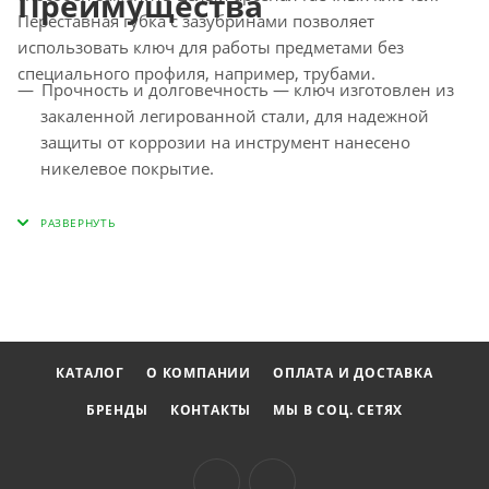
Преимущества
Переставная губка с зазубринами позволяет
использовать ключ для работы предметами без
специального профиля, например, трубами.
Прочность и долговечность — ключ изготовлен из
закаленной легированной стали, для надежной
защиты от коррозии на инструмент нанесено
никелевое покрытие.
Функциональность — миллиметровая шкала и
точечная риска позволяют разводить губки на точно
заданное расстояние.
Комфортная работа — двухкомпонентная рукоятка с
рифлением и подпальцевыми выемками не
выскальзывает из ладони.
КАТАЛОГ
О КОМПАНИИ
ОПЛАТА И ДОСТАВКА
Малый вес 0,32 кг — нагрузка на руку снижена, что
позволяет долго работать без усталости.
БРЕНДЫ
КОНТАКТЫ
МЫ В СОЦ. СЕТЯХ