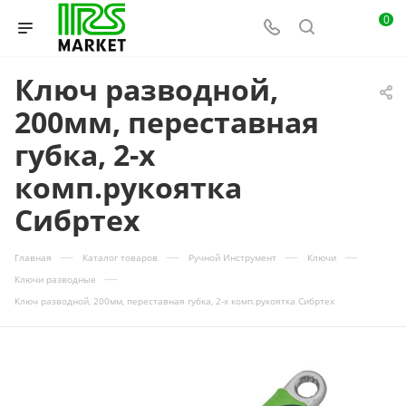
0
Ключ разводной,
200мм, переставная
губка, 2-х
комп.рукоятка
Сибртех
—
—
—
—
Главная
Каталог товаров
Ручной Инструмент
Ключи
—
Ключи разводные
Ключ разводной, 200мм, переставная губка, 2-х комп.рукоятка Сибртех