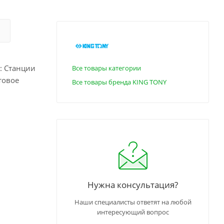
: Станции
Все товары категории
товое
Все товары бренда KING TONY
щих в его
о придаёт
13, ISO
рки King
Нужна консультация?
Наши специалисты ответят на любой
интересующий вопрос