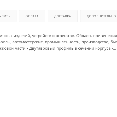
КУПИТЬ
ОПЛАТА
ДОСТАВКА
ДОПОЛНИТЕЛЬНО
чных изделий, устройств и агрегатов. Область привенения
рвисы, автомастерские, промышленность, производство, бы
ковой части • Двутавровый профиль в сечении корпуса •
 градусов Качество: Ключи изготовлены из
 специального сплава, состоящего из 15 элементов, входя
бя метод горячей ковки с последующей термообработкой, чт
 качества, соответствующие требованиям стандартов DIN 31
и придаёт ключам благородный матовый оттенок. Ключи ма
Tony удобно и надёжно лежат в руке, добавляя уверенности в качестве выполняемой работы. Технические характ