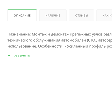
ОПИСАНИЕ
НАЛИЧИЕ
ОТЗЫВЫ
КАК 
Назначение: Монтаж и демонтаж крепёжных узлов разли
технического обслуживания автомобилей (СТО), автосе
использование. Особенности: • Усиленный профиль рож
Специальный изгиб и наклон рожка 15 градусов • Наклон накидной части 13
инструментальной легированной хром-ванадиевой стали
состав. Технология изготовления ключей включает в се
ключам особую прочность, высокую надёжность – все те
7738. Хромированное покрытие защищает от коррозии 