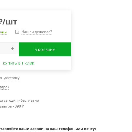
₽
/шт
Нашли дешевле?
ичии
В КОРЗИНУ
КУПИТЬ В 1 КЛИК
ть доставку
одарок
з сегодня - бесплатно
завтра - 390 ₽
ставляйте ваши заявки на наш телефон или почту: