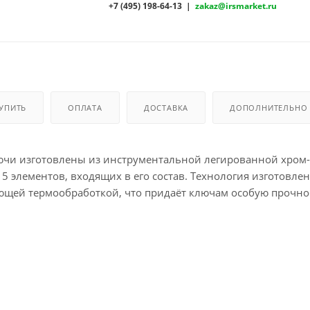
+7 (495) 198-64-13 |
zakaz@irsmarket.ru
КУПИТЬ
ОПЛАТА
ДОСТАВКА
ДОПОЛНИТЕЛЬНО
15 элементов, входящих в его состав. Технология изготовле
ующей термообработкой, что придаёт ключам особую прочно
ие требованиям стандартов DIN 3113, ISO 7738. Хромирован
городный матовый оттенок. Ключи марки King Tony удобно 
ве выполняемой работы. Технические характеристики Разме
 мм Вес2,55 кг