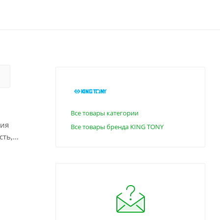
Все товары категории
ния
Все товары бренда KING TONY
сть,
ное
и
рность48