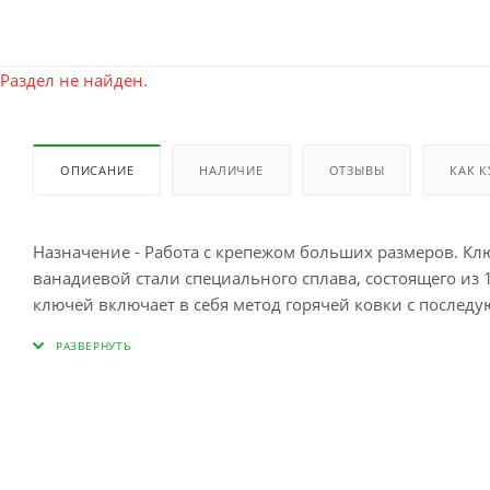
Раздел не найден.
ОПИСАНИЕ
НАЛИЧИЕ
ОТЗЫВЫ
КАК 
Назначение - Работа с крепежом больших размеров. Ключи изготовлены из инструментальной легированной хром-
ванадиевой стали специального сплава, состоящего из 
ключей включает в себя метод горячей ковки с послед
высокую надёжность, - все те качества, соответствующ
покрытие защищает от коррозии и придаёт ключам бла
надёжно лежат в руке, добавляя уверенности в качест
мм Материалсталь Cr-V, покрытие хром Общая длина563