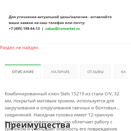
Для уточнения актуальной цены/наличия - оставляйте
ваши заявки на наш телефон или почту:
+7 (495) 198-64-13 |
zakaz@irsmarket.ru
Раздел не найден.
ОПИСАНИЕ
НАЛИЧИЕ
ОТЗЫВЫ
КАК 
Комбинированный ключ Stels 15219 из стали CrV, 32
мм, покрытый матовым хромом, используется для
закручивания и откручивания гаечных и болтовых
соединений. Накидная головка имеет 12-гранную
внутреннюю поверхность, что облегчает работу с
Преимущества
крепежом и уменьшает опасность его повреждения.