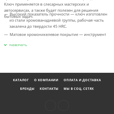
Ключ применяется в слесарных мастерских и
автосервисах, а также будет полезен для решения
Высокий показатель прочности — ключ изготовлен
бытовых задач.
из стали хромованадиевой группы, рабочая часть
закалена до твердости 45 HRC.
Матовое хромоникелевое покрытие — инструмент
защищен от образования коррозии.
Комфорт при монтаже в труднодоступных местах —
кольцевой зев наклонен под углом в 15 градусов к
плоскости ключа.
КАТАЛОГ
О КОМПАНИИ
ОПЛАТА И ДОСТАВКА
БРЕНДЫ
КОНТАКТЫ
МЫ В СОЦ. СЕТЯХ