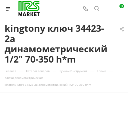
0
kingtony ключ 34423-
2a
динамометрический
1/2" 70-350 h*m
—
—
—
—
Главная
Каталог товаров
Ручной Инструмент
Ключи
—
Ключи динамометрические
kingtony ключ 34423-2a динамометрический 1/2" 70-350 h*m