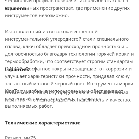
• Рожковый профиль позволяет использовать ключ в
ограниченных пространствах, где применение других
Качество:
инструментов невозможно.
Изготовленный из высококачественной
инструментальной углеродистой стали специального
сплава, ключ обладает превосходной прочностью и
долговечностью благодаря технологии горячей ковки и
термообработки, что соответствует строгим стандартам
DIN 133. Фосфатное покрытие защищает от коррозии и
Гарантия:
улучшает характеристики прочности, придавая ключу
элегантный матовый черный цвет. Инструменты марки
KingTony удобны в использовании и обеспечивают
На все ключи KingTony предоставляется пожизненная
уверенный захват, что улучшает качество
гарантия, что подтверждает их надежность и качество.
выполняемых работ.
Технические характеристики:
Размер, мм
75