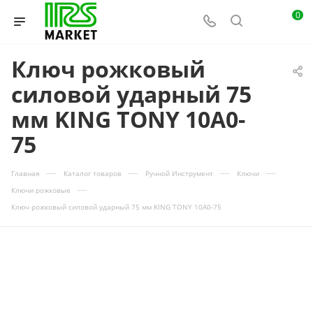
0
Ключ рожковый
силовой ударный 75
мм KING TONY 10A0-
75
—
—
—
—
Главная
Каталог товаров
Ручной Инструмент
Ключи
—
Ключи рожковые
Ключ рожковый силовой ударный 75 мм KING TONY 10A0-75