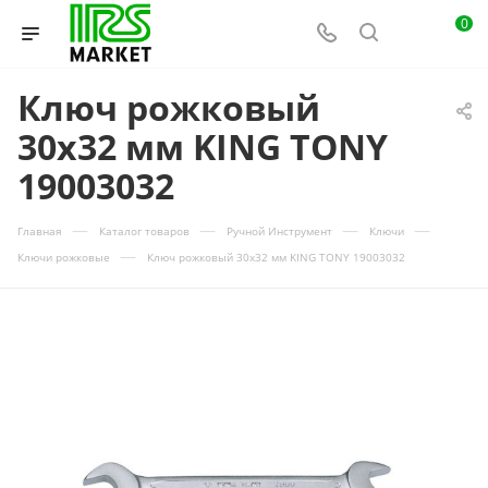
0
Ключ рожковый
30x32 мм KING TONY
19003032
—
—
—
—
Главная
Каталог товаров
Ручной Инструмент
Ключи
—
Ключи рожковые
Ключ рожковый 30x32 мм KING TONY 19003032