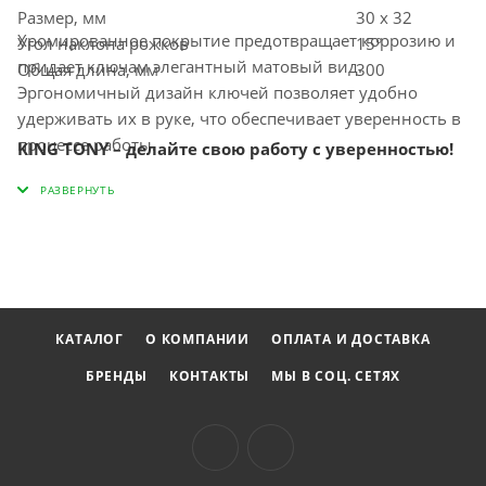
Размер, мм
30 х 32
Хромированное покрытие предотвращает коррозию и
Угол наклона рожков
15°
придает ключам элегантный матовый вид.
Общая длина, мм
300
Эргономичный дизайн ключей позволяет удобно
удерживать их в руке, что обеспечивает уверенность в
процессе работы.
KING TONY – делайте свою работу с уверенностью!
На продукции марки KING TONY предусмотрена
пожизненная гарантия, что подтверждает высокое
качество и долговечность инструмента.
КАТАЛОГ
О КОМПАНИИ
ОПЛАТА И ДОСТАВКА
БРЕНДЫ
КОНТАКТЫ
МЫ В СОЦ. СЕТЯХ