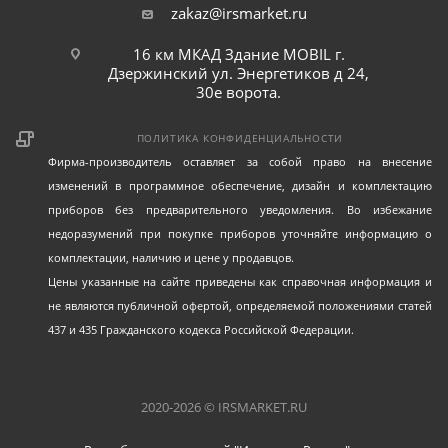
матовый внешний вид. Удобная форма и надежный
zakaz@irsmarket.ru
хват ключей обеспечивают комфорт при работе и
уверенность в каждом движении.
16 км МКАД Здание MOBIL г.
Дзержинский ул. Энергетиков д 24,
30е ворота.
Ключи King Tony имеют пожизненную гарантию, что
подчеркивает их долгий срок службы и надежность в
ПОЛИТИКА КОНФИДЕНЦИАЛЬНОСТИ
эксплуатации.
Фирма-производитель оставляет за собой право на внесение
изменений в программное обеспечение, дизайн и комплектацию
Технические характеристики:
приборов без предварительного уведомления. Во избежание
недоразумений при покупке приборов уточняйте информацию о
комплектации, наличию и цене у продавцов.
Цены указанные на сайте приведены как справочная информация и
не являются публичной офертой, определяемой положениями статей
437 и 435 Гражданского кодекса Российской Федерации.
2020-2026 © IRSMARKET.RU