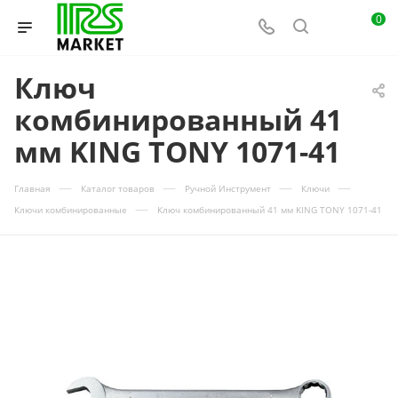
0
Ключ
комбинированный 41
мм KING TONY 1071-41
—
—
—
—
Главная
Каталог товаров
Ручной Инструмент
Ключи
—
Ключи комбинированные
Ключ комбинированный 41 мм KING TONY 1071-41