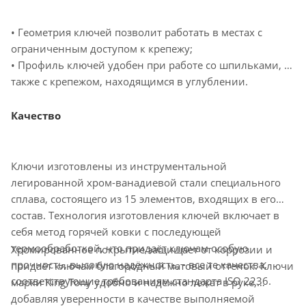
•
Геометрия ключей
позволит работать в местах с
ограниченным доступом к крепежу;
• Профиль ключей удобен при работе со шпильками, а
также
с крепежом, находящимся в углублении.
Качество
Ключи изготовлены из инструментальной
легированной хром-ванадиевой стали специального
сплава, состоящего из 15 элементов, входящих в его
состав. Технология изготовления ключей включает в
себя метод горячей ковки с последующей
термообработкой, что придаёт ключам особую
Хромированное покрытие защищает от коррозии и
прочность, высокую надёжность, - все те качества,
придаёт ключам благородный матовый оттенок. Ключи
соответствующие требованиям стандарта ISO 2236.
марки King Tony удобно и надёжно лежат в руке,
добавляя уверенности в качестве выполняемой