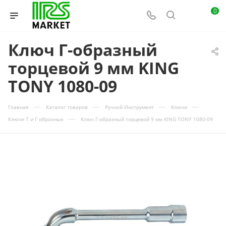
0
Ключ Г-образный
торцевой 9 мм KING
TONY 1080-09
—
—
—
—
Главная
Каталог товаров
Ручной Инструмент
Ключи
—
Ключи Т и Г образные
Ключ Г-образный торцевой 9 мм KING TONY 1080-09