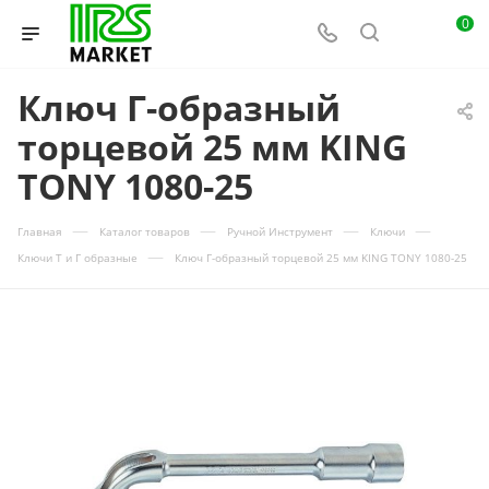
0
Ключ Г-образный
торцевой 25 мм KING
TONY 1080-25
—
—
—
—
Главная
Каталог товаров
Ручной Инструмент
Ключи
—
Ключи Т и Г образные
Ключ Г-образный торцевой 25 мм KING TONY 1080-25