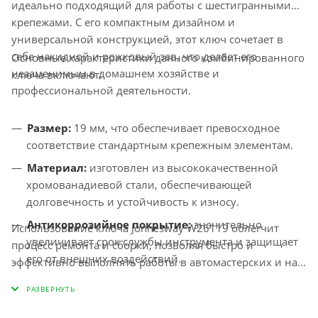
идеально подходящий для работы с шестигранными
крепежами. С его компактным дизайном и
универсальной конструкцией, этот ключ сочетает в
себе накидной и рожковый зев, что делает его
Основные характеристики данного комбинированного
незаменимым в домашнем хозяйстве и
ключа включают:
профессиональной деятельности.
Размер:
19 мм, что обеспечивает превосходное
соответствие стандартным крепежным элементам.
Материал:
изготовлен из высококачественной
хромованадиевой стали, обеспечивающей
долговечность и устойчивость к износу.
Антикоррозийное покрытие:
значительно
Использование ключа Jonnesway W26119 облегчит
увеличивает срок службы инструмента и защищает
процесс ремонта и сборки, позволяя быстро и
его от внешних воздействий.
эффективно выполнять работы в автомастерских и на
даче. Отзывы пользователей подчеркивают его
удобство и практичность, а также надежность в
различных условиях эксплуатации. Этот инструмент