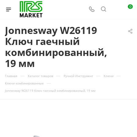
0
Jonnesway W26119
Ключ гаечный
комбинированный,
19 мм
—
—
—
—
Главная
Каталог товаров
Ручной Инструмент
Ключи
—
Ключи комбинированные
Jonnesway W26119 Ключ гаечный комбинированный, 19 мм